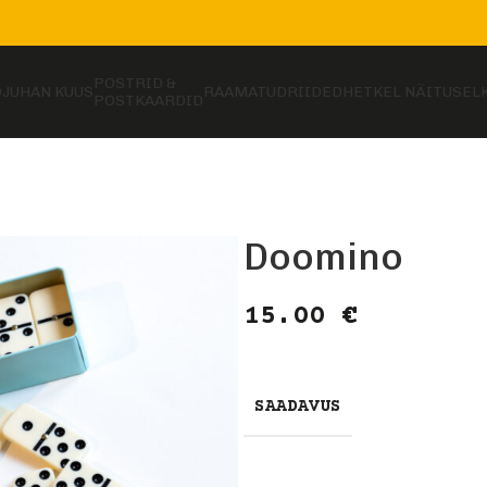
POSTRID &
D
JUHAN KUUS
RAAMATUD
RIIDED
HETKEL NÄITUSEL
POSTKAARDID
Doomino
15.00
€
SAADAVUS