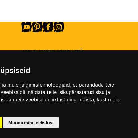
6.00
€
LISA KORVI
LISA KOR
JUHAN KUUSI FOND MTÜ
o.ee
Reg: 80398577
a
Tuuleveski 24a,
üpsiseid
Tallinn, 10618
inn
ja muid jälgimistehnoloogiaid, et parandada teie
eebisaidil, näidata teile isikupärastatud sisu ja
üsida meie veebisaidi liiklust ning mõista, kust meie
Muuda minu eelistusi