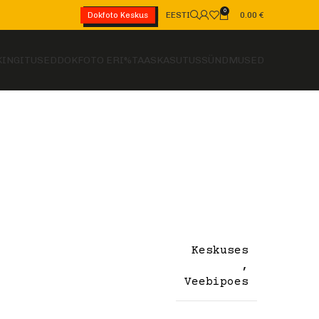
0
EESTI
0.00
€
Dokfoto Keskus
KINGITUSED
DOKFOTO ERI
%
TAASKASUTUS
SÜNDMUSED
Keskuses
,
Veebipoes