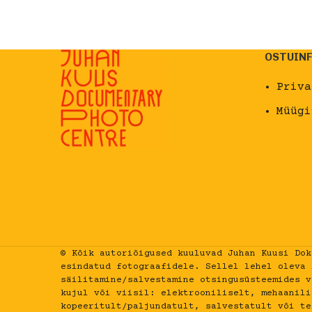
LISA KORVI
OSTUIN
Priva
Müügi
© Kõik autoriõigused kuuluvad Juhan Kuusi Dok
esindatud fotograafidele. Sellel lehel oleva 
säilitamine/salvestamine otsingusüsteemides v
kujul või viisil: elektrooniliselt, mehaanili
kopeeritult/paljundatult, salvestatult või te