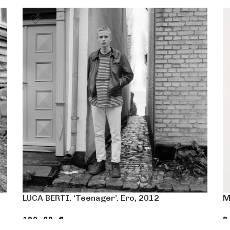
LUCA BERTI. ‘Teenager’. Ero, 2012
M
190.00
€
8