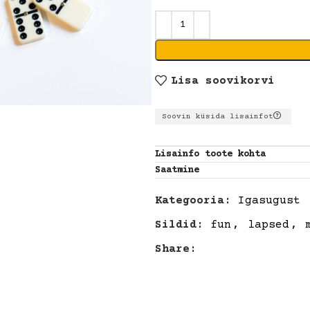
Lisa soovikorvi
Soovin küsida lisainfot
Lisainfo toote kohta
Saatmine
Kategooria:
Igasugust
Sildid:
fun
,
lapsed
,
Share: