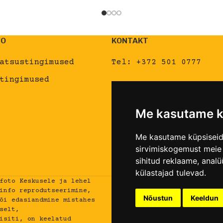
LISA KORVI
FO
KONTAKT
atsustingimused
Tel:
+372 501 0777
tingimused
E-post:
kristel@dokfot
Dokfoto Keskuse pood j
Me kasutame k
näitusesaal:
Telliskivi 60a/5, Tall
Me kasutame küpsiseid 
sirvimiskogemust meie v
dokfoto.ee
sihitud reklaame, analü
külastajad tulevad.
foto Keskusele ja lehel
info reprodutseerimine,
Nõustun
Keeldun
õi edasiandmine mistahes
selt,
isiti, on keelatud