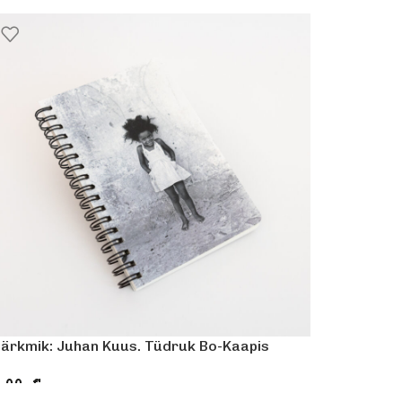
ärkmik: Juhan Kuus. Tüdruk Bo-Kaapis
Pabernuk
Estonia”
.00
€